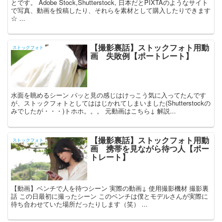
とです。 Adobe Stock,Shutterstock, 日本だとPIXTAのようなサイト
で写真、動画を投稿したり、それらを素材として購入したりできます
☆ ...
【撮影裏話】ストックフォト用動
ストックフォト
画 失敗例【ポートレート】
水面を眺めるシーン パッと見の感じはけっこう気に入ってたんです
が、ストックフォトとしてははじかれてしまいました(Shutterstockの
みでしたが・・・)トホホ。。。 元動画はこちら↓ 解説...
【撮影裏話】ストックフォト用動
ストックフォト
画 携帯を見ながら待つ人【ポー
トレート】
【動画】ベンチで人を待つシーン 実際の動画↓ 使用撮影機材 撮影裏
話 この日最初に撮ったシーン このベンチは僕とモデルさんが実際に
待ち合わせていた場所だったりします（笑） ...