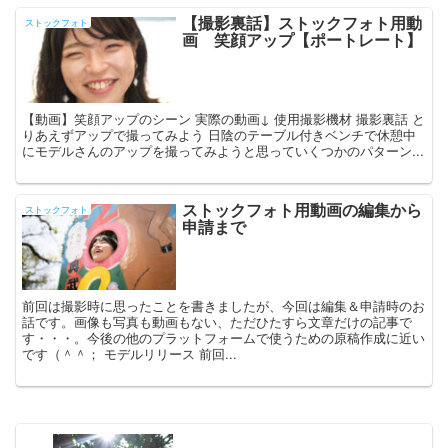
【撮影裏話】ストックフォト用動
ストックフォト
画 笑顔アップ【ポートレート】
【動画】笑顔アップのシーン 実際の動画↓ 使用撮影機材 撮影裏話 と
りあえずアップで撮ってみよう 日陰のテーブル付きベンチで休憩中
にモデルさんのアップを撮ってみようと思っていくつかのパターン...
ストックフォト用動画の編集から
ストックフォト
申請まで
前回は撮影時に思ったことを書きましたが、今回は編集＆申請時のお
話です。画像も写真も動画もない、ただひたすら文章だけの記事で
す・・・。今後の他のプラットフォームで使うための原稿作成に近い
です（＾＾； モデルリリース 前回...