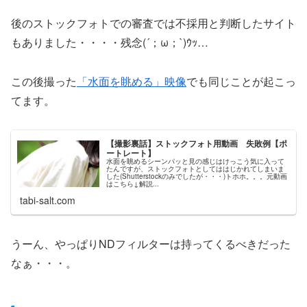
後のストックフォトでの審査では不採用と判断したサイト
もありました・・・・残念(´；ω；`)ｳｯ…
この後撮った
「水面を眺める」映像
でも同じことが起こっ
てます。
【撮影裏話】ストックフォト用動画 失敗例【ポ
ートレート】
水面を眺めるシーンパッと見の感じはけっこう気に入って
たんですが、ストックフォトとしてははじかれてしまいま
した(Shutterstockのみでしたが・・・)トホホ。。。元動画
はこちら↓解説...
tabi-salt.com
うーん、やっぱりNDフィルターは持ってくるべきだった
なぁ・・・。