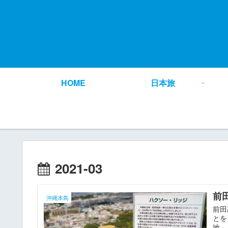
HOME
日本旅
2021-03
前
沖縄本島
前田
とを
地」