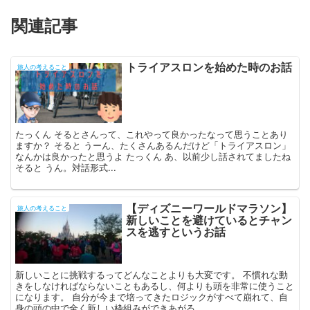
関連記事
トライアスロンを始めた時のお話
旅人の考えること
たっくん そるとさんって、これやって良かったなって思うことあり
ますか？ そると うーん、たくさんあるんだけど「トライアスロン」
なんかは良かったと思うよ たっくん あ、以前少し話されてましたね
そると うん。対話形式...
【ディズニーワールドマラソン】
旅人の考えること
新しいことを避けているとチャン
スを逃すというお話
新しいことに挑戦するってどんなことよりも大変です。 不慣れな動
きをしなければならないこともあるし、何よりも頭を非常に使うこと
になります。 自分が今まで培ってきたロジックがすべて崩れて、自
身の頭の中で全く新しい枠組みができあがる...