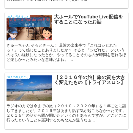
大ホールでYouTube Live配信を
旅人の考えること
することになったお話
きゅーちゃん そるとさーん！ 最近の出来事で「これはシビれた
っ！」って感じたことありましたか？ そると 「シビれた」っていう
のは良い経験になったとか、やってることそのものが時間を忘れるほ
ど楽しかったみたいな意味だよね。 ...
【２０１６年の旅】旅の質を大き
旅人の考えること
く変えたもの【トライアスロン】
ラジオの方では今までの旅（２０１０～２０２０年）を１年ごとに話
してきましたが、２０１６年はあまり話す気が起こらなかったです。
２０１５年の話から間が開いたというのもあるんですが、どこどこに
行ったということを羅列するのもなんか違うなぁ...