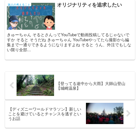
オリジナリティを追求したい
旅人の考えること
きゅーちゃん そるとさんってYouTubeで動画投稿してるじゃないで
すか そると そうだね きゅーちゃん YouTubeやってたら撮影から編
集まで一通りできるようになりますよね そると うん、外注でもしな
い限り全部...
【登ってる途中から大雨】大師山登山
【城崎温泉】
【ディズニーワールドマラソン】新しい
ことを避けているとチャンスを逃すとい
うお話