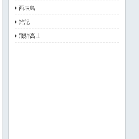
西表島
雑記
飛騨高山